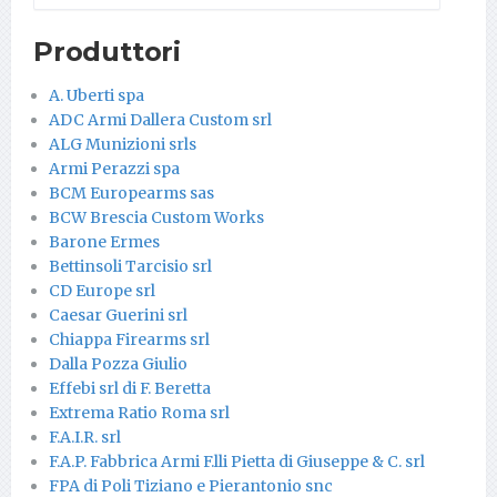
Produttori
A. Uberti spa
ADC Armi Dallera Custom srl
ALG Munizioni srls
Armi Perazzi spa
BCM Europearms sas
BCW Brescia Custom Works
Barone Ermes
Bettinsoli Tarcisio srl
CD Europe srl
Caesar Guerini srl
Chiappa Firearms srl
Dalla Pozza Giulio
Effebi srl di F. Beretta
Extrema Ratio Roma srl
F.A.I.R. srl
F.A.P. Fabbrica Armi F.lli Pietta di Giuseppe & C. srl
FPA di Poli Tiziano e Pierantonio snc