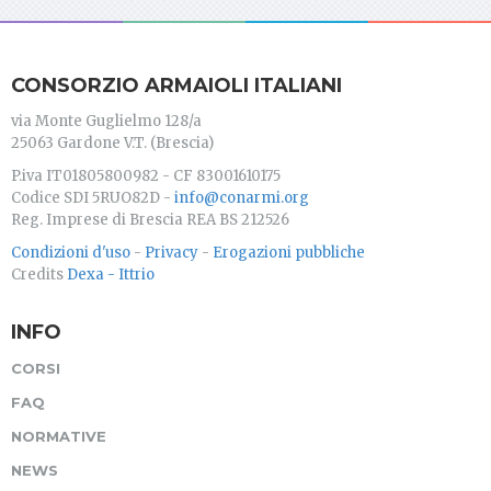
CONSORZIO ARMAIOLI ITALIANI
via Monte Guglielmo 128/a
25063 Gardone V.T. (Brescia)
P.iva IT01805800982 - CF 83001610175
Codice SDI 5RUO82D -
info@conarmi.org
Reg. Imprese di Brescia REA BS 212526
Condizioni d'uso
-
Privacy
-
Erogazioni pubbliche
Credits
Dexa - Ittrio
INFO
CORSI
FAQ
NORMATIVE
NEWS