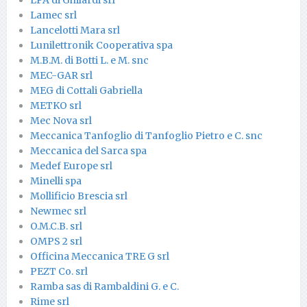
Lamec srl
Lancelotti Mara srl
Lunilettronik Cooperativa spa
M.B.M. di Botti L. e M. snc
MEC-GAR srl
MEG di Cottali Gabriella
METKO srl
Mec Nova srl
Meccanica Tanfoglio di Tanfoglio Pietro e C. snc
Meccanica del Sarca spa
Medef Europe srl
Minelli spa
Mollificio Brescia srl
Newmec srl
O.M.C.B. srl
OMPS 2 srl
Officina Meccanica TRE G srl
PEZT Co. srl
Ramba sas di Rambaldini G. e C.
Rime srl