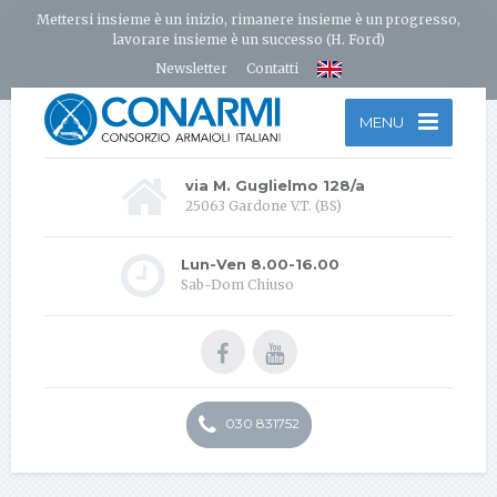
Mettersi insieme è un inizio, rimanere insieme è un progresso,
lavorare insieme è un successo (H. Ford)
Newsletter
Contatti
MENU
via M. Guglielmo 128/a
25063 Gardone V.T. (BS)
Lun-Ven 8.00-16.00
Sab-Dom Chiuso
030 831752