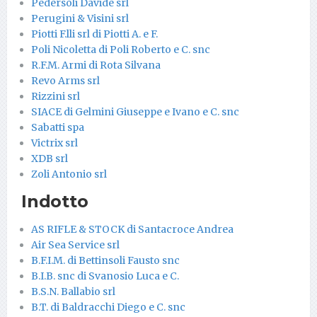
Pedersoli Davide srl
Perugini & Visini srl
Piotti F.lli srl di Piotti A. e F.
Poli Nicoletta di Poli Roberto e C. snc
R.F.M. Armi di Rota Silvana
Revo Arms srl
Rizzini srl
SIACE di Gelmini Giuseppe e Ivano e C. snc
Sabatti spa
Victrix srl
XDB srl
Zoli Antonio srl
Indotto
AS RIFLE & STOCK di Santacroce Andrea
Air Sea Service srl
B.F.I.M. di Bettinsoli Fausto snc
B.I.B. snc di Svanosio Luca e C.
B.S.N. Ballabio srl
B.T. di Baldracchi Diego e C. snc