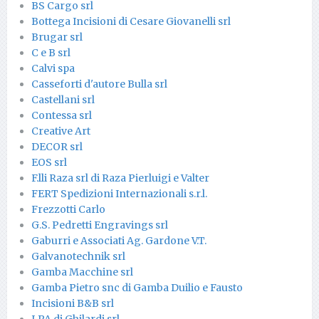
BS Cargo srl
Bottega Incisioni di Cesare Giovanelli srl
Brugar srl
C e B srl
Calvi spa
Casseforti d'autore Bulla srl
Castellani srl
Contessa srl
Creative Art
DECOR srl
EOS srl
F.lli Raza srl di Raza Pierluigi e Valter
FERT Spedizioni Internazionali s.r.l.
Frezzotti Carlo
G.S. Pedretti Engravings srl
Gaburri e Associati Ag. Gardone V.T.
Galvanotechnik srl
Gamba Macchine srl
Gamba Pietro snc di Gamba Duilio e Fausto
Incisioni B&B srl
LPA di Ghilardi srl