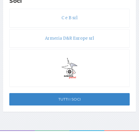
Soci
C e B srl
Armeria D&R Europe srl
TUTTI I SOCI