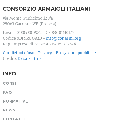
CONSORZIO ARMAIOLI ITALIANI
via Monte Guglielmo 128/a
25063 Gardone V.T. (Brescia)
P.iva IT01805800982 - CF 83001610175
Codice SDI 5RUO82D -
info@conarmi.org
Reg. Imprese di Brescia REA BS 212526
Condizioni d'uso
-
Privacy
-
Erogazioni pubbliche
Credits
Dexa - Ittrio
INFO
CORSI
FAQ
NORMATIVE
NEWS
CONTATTI