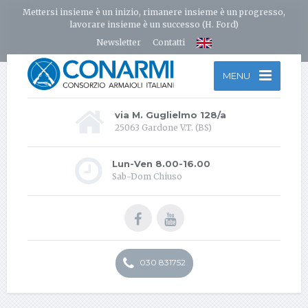
Mettersi insieme è un inizio, rimanere insieme è un progresso,
lavorare insieme è un successo (H. Ford)
Newsletter
Contatti
MENU
via M. Guglielmo 128/a
25063 Gardone V.T. (BS)
Lun-Ven 8.00-16.00
Sab-Dom Chiuso
030 831752