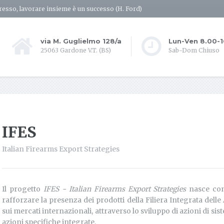
resso, lavorare insieme è un successo (H. Ford)
via M. Guglielmo 128/a
Lun-Ven 8.00-
25063 Gardone V.T. (BS)
Sab-Dom Chiuso
IFES
Italian Firearms Export Strategies
Il progetto
IFES - Italian Firearms Export Strategies
nasce con 
rafforzare la presenza dei prodotti della Filiera Integrata dell
sui mercati internazionali, attraverso lo sviluppo di azioni di si
azioni specifiche integrate.