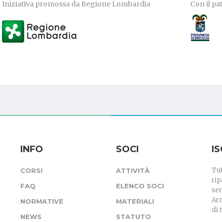
Iniziativa promossa da Regione Lombardia
Con il pa
INFO
SOCI
I
Tut
CORSI
ATTIVITÀ
rip
FAQ
ELENCO SOCI
ser
Arm
NORMATIVE
MATERIALI
di 
NEWS
STATUTO