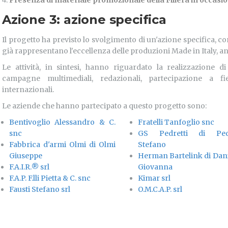
Presenza di materiale promozionale della Filiera in occasio
Azione 3: azione specifica
Il progetto ha previsto lo svolgimento di un'azione specifica, con
già rappresentano l'eccellenza delle produzioni Made in Italy, a
Le attività, in sintesi, hanno riguardato la realizzazione d
campagne multimediali, redazionali, partecipazione a f
internazionali.
Le aziende che hanno partecipato a questo progetto sono:
Bentivoglio Alessandro & C.
Fratelli Tanfoglio snc
snc
GS Pedretti di Pedr
Fabbrica d'armi Olmi di Olmi
Stefano
Giuseppe
Herman Bartelink di Dani
F.A.I.R.® srl
Giovanna
F.A.P. F.lli Pietta & C. snc
Kimar srl
Fausti Stefano srl
O.M.C.A.P. srl