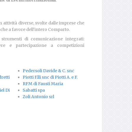
ne di Eventi internazionali
.
 attività diverse, svolte dalle imprese che
nche a favore dell'intero Comparto.
i strumenti di comunicazione integrati:
iere e partecipazione a competizioni
Pedersoli Davide & C. snc
etti
Piotti F.lli snc di Piotti A. e F.
RFM di Fausti Maria
el Di
Sabatti spa
Zoli Antonio srl