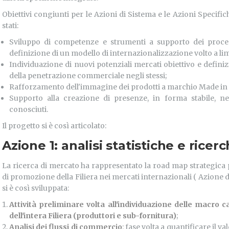
Obiettivi congiunti per le Azioni di Sistema e le Azioni Specifi
stati:
Sviluppo di competenze e strumenti a supporto dei process
definizione di un modello di internazionalizzazione volto a limit
Individuazione di nuovi potenziali mercati obiettivo e defini
della penetrazione commerciale negli stessi;
Rafforzamento dell'immagine dei prodotti a marchio Made in I
Supporto alla creazione di presenze, in forma stabile, nei
conosciuti.
Il progetto si è così articolato:
Azione 1: analisi statistiche e rice
La ricerca di mercato ha rappresentato la road map strategica pe
di promozione della Filiera nei mercati internazionali ( Azione d
si è così sviluppata:
Attività preliminare volta all'individuazione delle macro 
dell'intera Filiera (produttori e sub-fornitura)
;
Analisi dei flussi di commercio
: fase volta a quantificare il 