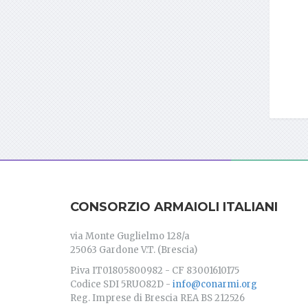
CONSORZIO ARMAIOLI ITALIANI
via Monte Guglielmo 128/a
25063 Gardone V.T. (Brescia)
P.iva IT01805800982 - CF 83001610175
Codice SDI 5RUO82D -
info@conarmi.org
Reg. Imprese di Brescia REA BS 212526