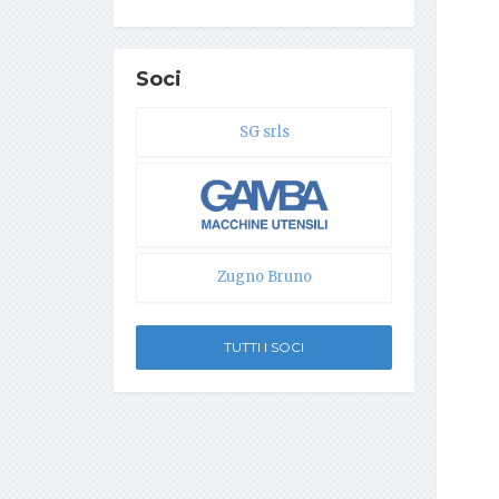
Soci
SG srls
Zugno Bruno
TUTTI I SOCI