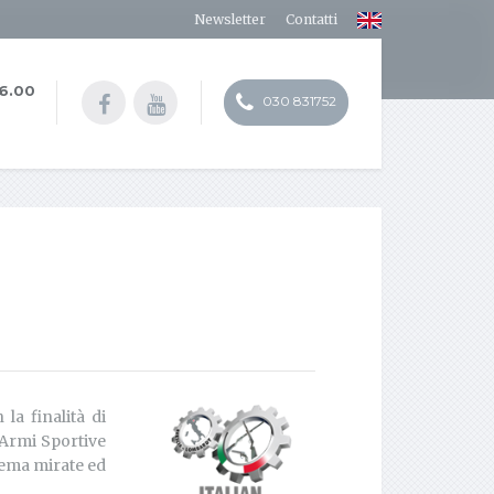
Newsletter
Contatti
16.00
030 831752
la finalità di
e Armi Sportive
stema mirate ed