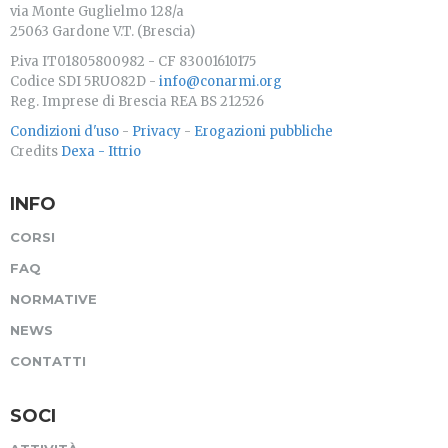
via Monte Guglielmo 128/a
25063 Gardone V.T. (Brescia)
P.iva IT01805800982 - CF 83001610175
Codice SDI 5RUO82D -
info@conarmi.org
Reg. Imprese di Brescia REA BS 212526
Condizioni d'uso
-
Privacy
-
Erogazioni pubbliche
Credits
Dexa - Ittrio
INFO
CORSI
FAQ
NORMATIVE
NEWS
CONTATTI
SOCI