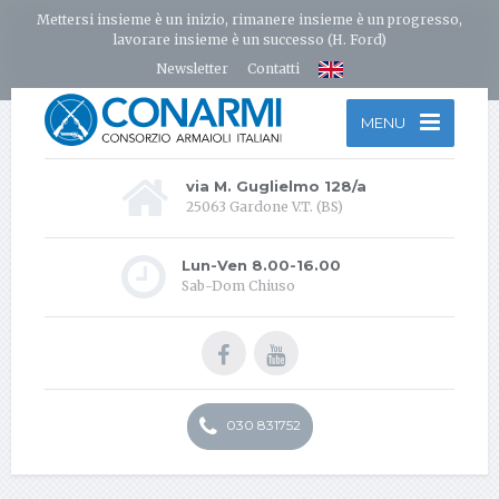
Mettersi insieme è un inizio, rimanere insieme è un progresso,
lavorare insieme è un successo (H. Ford)
Newsletter
Contatti
MENU
via M. Guglielmo 128/a
25063 Gardone V.T. (BS)
Lun-Ven 8.00-16.00
Sab-Dom Chiuso
030 831752