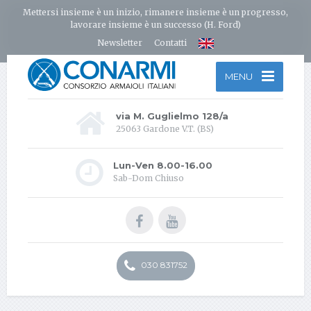
Mettersi insieme è un inizio, rimanere insieme è un progresso,
lavorare insieme è un successo (H. Ford)
Newsletter
Contatti
MENU
via M. Guglielmo 128/a
25063 Gardone V.T. (BS)
Lun-Ven 8.00-16.00
Sab-Dom Chiuso
030 831752