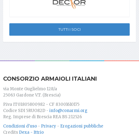
TUTTI I SOCI
CONSORZIO ARMAIOLI ITALIANI
via Monte Guglielmo 128/a
25063 Gardone V.T. (Brescia)
P.iva IT01805800982 - CF 83001610175
Codice SDI 5RUO82D -
info@conarmi.org
Reg. Imprese di Brescia REA BS 212526
Condizioni d'uso
-
Privacy
-
Erogazioni pubbliche
Credits
Dexa - Ittrio