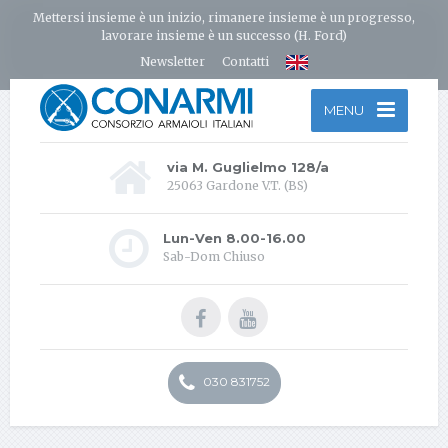
Mettersi insieme è un inizio, rimanere insieme è un progresso,
lavorare insieme è un successo (H. Ford)
Newsletter
Contatti
MENU
via M. Guglielmo 128/a
25063 Gardone V.T. (BS)
Lun-Ven 8.00-16.00
Sab-Dom Chiuso
030 831752