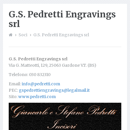
G.S. Pedretti Engravings
srl
Soci
G.S. Pedretti Engravings srl
G.S. Pedretti Engravings srl
Via G. Matteotti, 129, 25063 Gardone V.T. (BS)
Telefono: 030 832310
Email:
info@pedretti.com
PEC:
gspedrettiengravings@legalmail.it
Sito:
www.pedretti.com