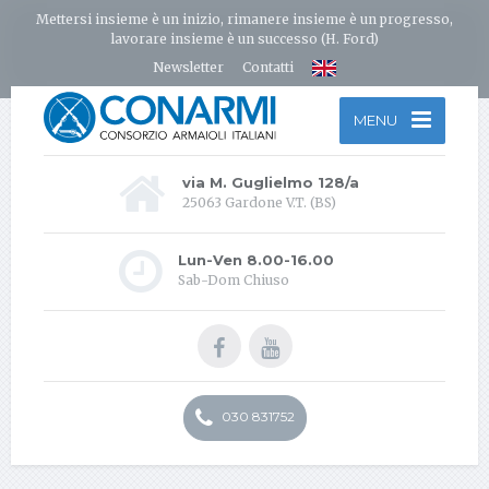
Mettersi insieme è un inizio, rimanere insieme è un progresso,
lavorare insieme è un successo (H. Ford)
Newsletter
Contatti
MENU
via M. Guglielmo 128/a
25063 Gardone V.T. (BS)
Lun-Ven 8.00-16.00
Sab-Dom Chiuso
030 831752