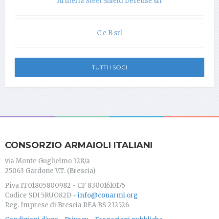
Armeria Steel Shield Defense srl
C e B srl
TUTTI I SOCI
CONSORZIO ARMAIOLI ITALIANI
via Monte Guglielmo 128/a
25063 Gardone V.T. (Brescia)
P.iva IT01805800982 - CF 83001610175
Codice SDI 5RUO82D -
info@conarmi.org
Reg. Imprese di Brescia REA BS 212526