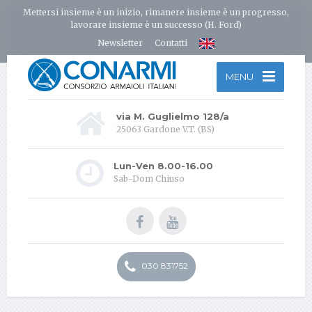
Mettersi insieme è un inizio, rimanere insieme è un progresso,
lavorare insieme è un successo (H. Ford)
Newsletter
Contatti
MENU
via M. Guglielmo 128/a
25063 Gardone V.T. (BS)
Lun-Ven 8.00-16.00
Sab-Dom Chiuso
030 831752