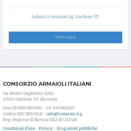
Gaburri e Associati Ag. Gardone V.T.
TUTTI I SOCI
CONSORZIO ARMAIOLI ITALIANI
via Monte Guglielmo 128/a
25063 Gardone V.T. (Brescia)
P.iva IT01805800982 - CF 83001610175
Codice SDI 5RUO82D -
info@conarmi.org
Reg. Imprese di Brescia REA BS 212526
Condizioni d'uso
-
Privacy
-
Erogazioni pubbliche