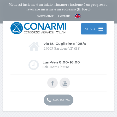
Mettersi insieme è un inizio, rimanere insieme è un progresso,
lavorare insieme è un successo (H. Ford)
Newsletter
Contatti
MENU
via M. Guglielmo 128/a
25063 Gardone V.T. (BS)
Lun-Ven 8.00-16.00
Sab-Dom Chiuso
030 831752