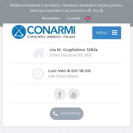
Mettersi insieme è un inizio, rimanere insieme è un progresso,
lavorare insieme è un successo (H. Ford)
Newsletter
Contatti
MENU
via M. Guglielmo 128/a
25063 Gardone V.T. (BS)
Lun-Ven 8.00-16.00
Sab-Dom Chiuso
030 831752