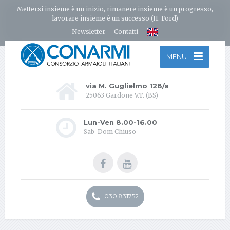
Mettersi insieme è un inizio, rimanere insieme è un progresso,
lavorare insieme è un successo (H. Ford)
Newsletter
Contatti
MENU
via M. Guglielmo 128/a
25063 Gardone V.T. (BS)
Lun-Ven 8.00-16.00
Sab-Dom Chiuso
030 831752