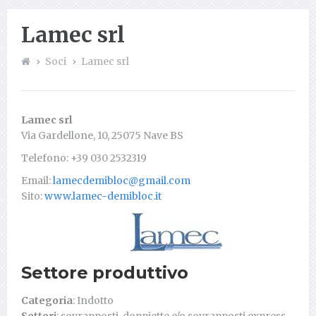
Lamec srl
Soci
Lamec srl
Lamec srl
Via Gardellone, 10, 25075 Nave BS
Telefono: +39 030 2532319
Email:
lamecdemibloc@gmail.com
Sito:
www.lamec-demibloc.it
Settore produttivo
Categoria
: Indotto
Settori
: sovrapposti, doppiette e/o sovrapposti express,