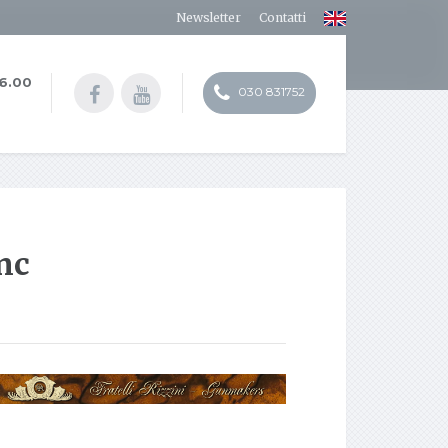
Newsletter
Contatti
16.00
030 831752
snc