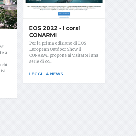
EOS 2022 - I corsi
CONARMI
Per la prima edizione di EOS
esi
European Outdoor Show il
te a
CONARMI propone ai visitatori una
serie di co…
rchi
ivi
LEGGI LA NEWS