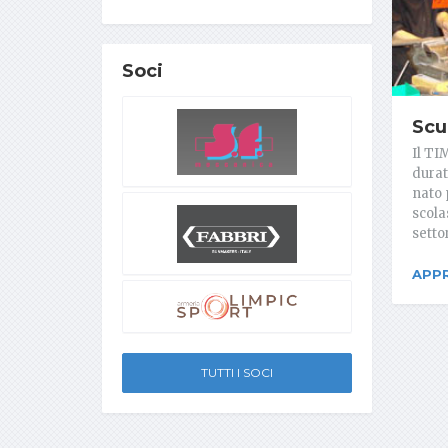
Soci
Scu
Il TI
durat
nato 
scolas
setto
APP
TUTTI I SOCI