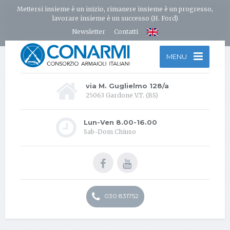
Mettersi insieme è un inizio, rimanere insieme è un progresso,
lavorare insieme è un successo (H. Ford)
Newsletter
Contatti
MENU
via M. Guglielmo 128/a
25063 Gardone V.T. (BS)
Lun-Ven 8.00-16.00
Sab-Dom Chiuso
030 831752