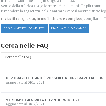
in modo esauriente ad ogni singola richiesta.
Scopo della rubrica FAQ è fornire delucidazioni alle più comuni ri
rispondere la segreteria del Conarmi ovvero il nostro ufficio leg
Inviaci il tuo quesito, in modo chiaro e completo
, compilando l
REGOLAMENTO COMPLETO
INVIA LA TUA DOMANDA
Cerca nelle FAQ
PER QUANTO TEMPO È POSSIBILE RECUPERARE I RESIDUI 
aggiornato al 01/12/2021
VERIFICHE SUI GIUBBOTTI ANTIPROIETTILE
aggiornato al 01/12/2021