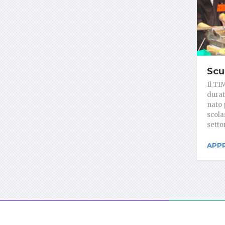
Scu
Il TI
durat
nato 
scolas
setto
APP