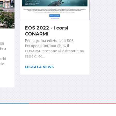
EOS 2022 - I corsi
CONARMI
Per la prima edizione di EOS
esi
European Outdoor Show il
te a
CONARMI propone ai visitatori una
serie di co…
rchi
ivi
LEGGI LA NEWS