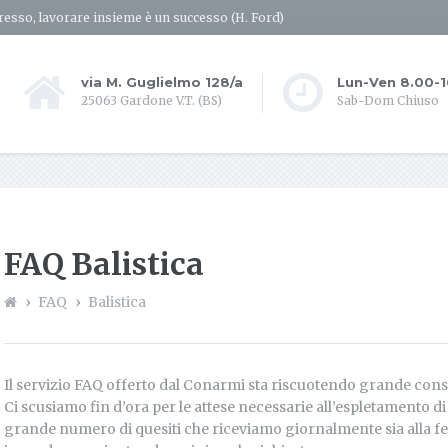
resso, lavorare insieme è un successo (H. Ford)
via M. Guglielmo 128/a
Lun-Ven 8.00-
25063 Gardone V.T. (BS)
Sab-Dom Chiuso
FAQ Balistica
FAQ
Balistica
Il servizio FAQ offerto dal Conarmi sta riscuotendo grande consens
Ci scusiamo fin d’ora per le attese necessarie all’espletamento di tu
grande numero di quesiti che riceviamo giornalmente sia alla f