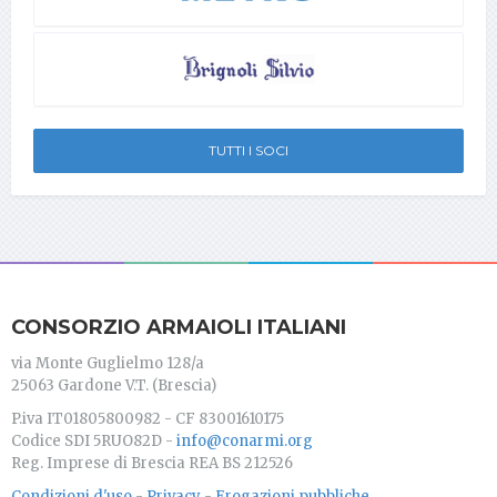
TUTTI I SOCI
CONSORZIO ARMAIOLI ITALIANI
via Monte Guglielmo 128/a
25063 Gardone V.T. (Brescia)
P.iva IT01805800982 - CF 83001610175
Codice SDI 5RUO82D -
info@conarmi.org
Reg. Imprese di Brescia REA BS 212526
Condizioni d'uso
-
Privacy
-
Erogazioni pubbliche