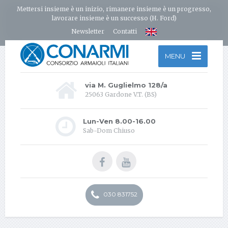
Mettersi insieme è un inizio, rimanere insieme è un progresso,
lavorare insieme è un successo (H. Ford)
Newsletter
Contatti
MENU
via M. Guglielmo 128/a
25063 Gardone V.T. (BS)
Lun-Ven 8.00-16.00
Sab-Dom Chiuso
030 831752