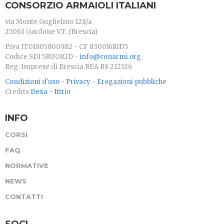
CONSORZIO ARMAIOLI ITALIANI
via Monte Guglielmo 128/a
25063 Gardone V.T. (Brescia)
P.iva IT01805800982 - CF 83001610175
Codice SDI 5RUO82D -
info@conarmi.org
Reg. Imprese di Brescia REA BS 212526
Condizioni d'uso
-
Privacy
-
Erogazioni pubbliche
Credits
Dexa - Ittrio
INFO
CORSI
FAQ
NORMATIVE
NEWS
CONTATTI
SOCI