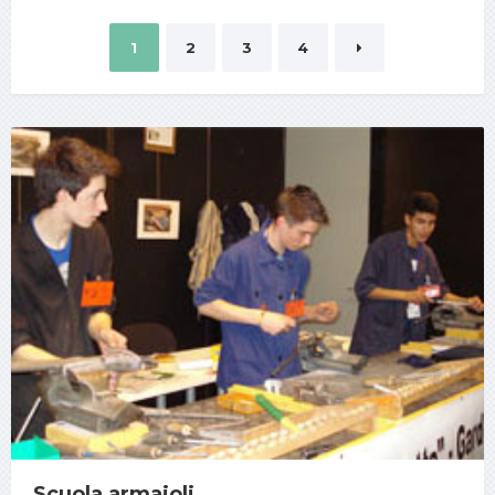
1
2
3
4
Scuola armaioli