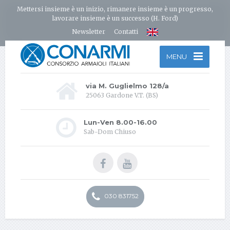
Mettersi insieme è un inizio, rimanere insieme è un progresso,
lavorare insieme è un successo (H. Ford)
Newsletter
Contatti
MENU
via M. Guglielmo 128/a
25063 Gardone V.T. (BS)
Lun-Ven 8.00-16.00
Sab-Dom Chiuso
030 831752