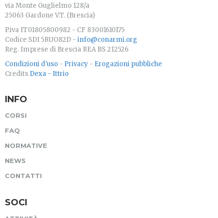
via Monte Guglielmo 128/a
25063 Gardone V.T. (Brescia)
P.iva IT01805800982 - CF 83001610175
Codice SDI 5RUO82D -
info@conarmi.org
Reg. Imprese di Brescia REA BS 212526
Condizioni d'uso
-
Privacy
-
Erogazioni pubbliche
Credits
Dexa - Ittrio
INFO
CORSI
FAQ
NORMATIVE
NEWS
CONTATTI
SOCI