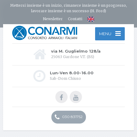
Mettersi insieme è un inizio, rimanere insieme è un progresso,
lavorare insieme è un successo (H. Ford)
Newsletter
Contatti
MENU
via M. Guglielmo 128/a
25063 Gardone V.T. (BS)
Lun-Ven 8.00-16.00
Sab-Dom Chiuso
030 831752