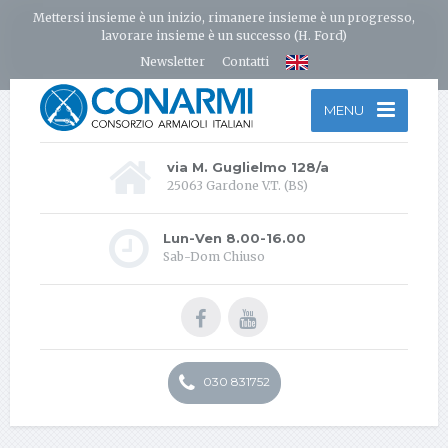
Mettersi insieme è un inizio, rimanere insieme è un progresso,
lavorare insieme è un successo (H. Ford)
Newsletter
Contatti
MENU
via M. Guglielmo 128/a
25063 Gardone V.T. (BS)
Lun-Ven 8.00-16.00
Sab-Dom Chiuso
030 831752