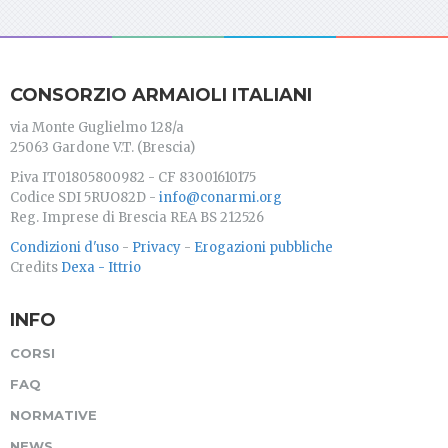
CONSORZIO ARMAIOLI ITALIANI
via Monte Guglielmo 128/a
25063 Gardone V.T. (Brescia)
P.iva IT01805800982 - CF 83001610175
Codice SDI 5RUO82D -
info@conarmi.org
Reg. Imprese di Brescia REA BS 212526
Condizioni d'uso
-
Privacy
-
Erogazioni pubbliche
Credits
Dexa - Ittrio
INFO
CORSI
FAQ
NORMATIVE
NEWS