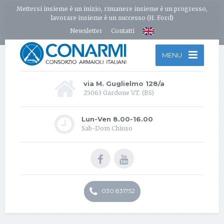
Mettersi insieme è un inizio, rimanere insieme è un progresso,
lavorare insieme è un successo (H. Ford)
Newsletter
Contatti
MENU
via M. Guglielmo 128/a
25063 Gardone V.T. (BS)
Lun-Ven 8.00-16.00
Sab-Dom Chiuso
030 831752