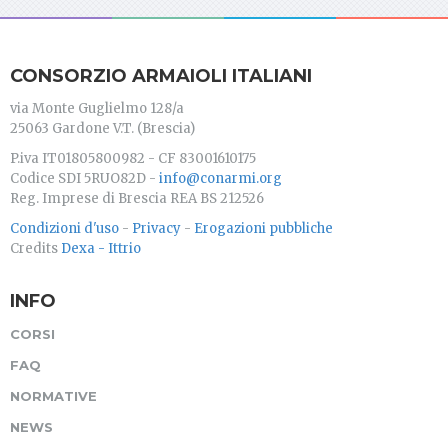
CONSORZIO ARMAIOLI ITALIANI
via Monte Guglielmo 128/a
25063 Gardone V.T. (Brescia)
P.iva IT01805800982 - CF 83001610175
Codice SDI 5RUO82D -
info@conarmi.org
Reg. Imprese di Brescia REA BS 212526
Condizioni d'uso
-
Privacy
-
Erogazioni pubbliche
Credits
Dexa - Ittrio
INFO
CORSI
FAQ
NORMATIVE
NEWS