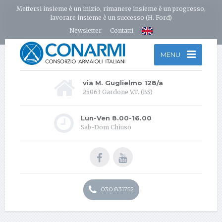
Mettersi insieme è un inizio, rimanere insieme è un progresso,
lavorare insieme è un successo (H. Ford)
Newsletter
Contatti
MENU
via M. Guglielmo 128/a
25063 Gardone V.T. (BS)
Lun-Ven 8.00-16.00
Sab-Dom Chiuso
030 831752