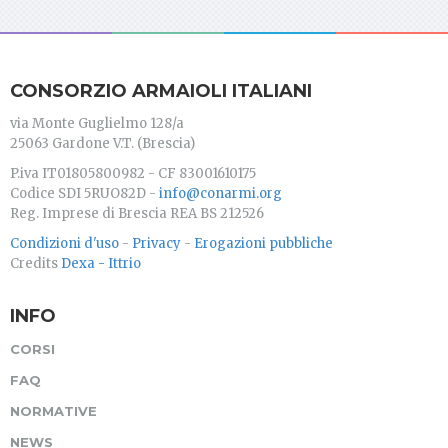
CONSORZIO ARMAIOLI ITALIANI
via Monte Guglielmo 128/a
25063 Gardone V.T. (Brescia)
P.iva IT01805800982 - CF 83001610175
Codice SDI 5RUO82D -
info@conarmi.org
Reg. Imprese di Brescia REA BS 212526
Condizioni d'uso
-
Privacy
-
Erogazioni pubbliche
Credits
Dexa - Ittrio
INFO
CORSI
FAQ
NORMATIVE
NEWS