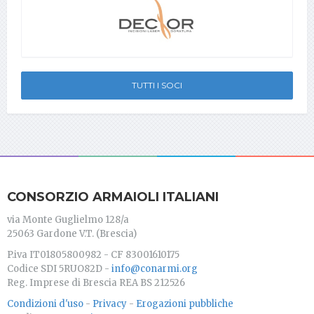
TUTTI I SOCI
CONSORZIO ARMAIOLI ITALIANI
via Monte Guglielmo 128/a
25063 Gardone V.T. (Brescia)
P.iva IT01805800982 - CF 83001610175
Codice SDI 5RUO82D -
info@conarmi.org
Reg. Imprese di Brescia REA BS 212526
Condizioni d'uso
-
Privacy
-
Erogazioni pubbliche