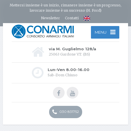
Mettersi insieme è un inizio, rimanere insieme è un progresso,
lavorare insieme è un successo (H. Ford)
Newsletter
Contatti
MENU
via M. Guglielmo 128/a
25063 Gardone V.T. (BS)
Lun-Ven 8.00-16.00
Sab-Dom Chiuso
030 831752