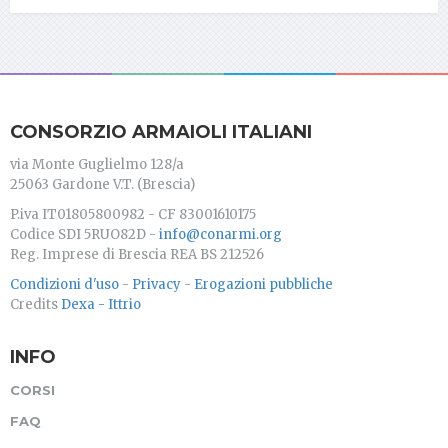
CONSORZIO ARMAIOLI ITALIANI
via Monte Guglielmo 128/a
25063 Gardone V.T. (Brescia)
P.iva IT01805800982 - CF 83001610175
Codice SDI 5RUO82D -
info@conarmi.org
Reg. Imprese di Brescia REA BS 212526
Condizioni d'uso
-
Privacy
-
Erogazioni pubbliche
Credits
Dexa - Ittrio
INFO
CORSI
FAQ