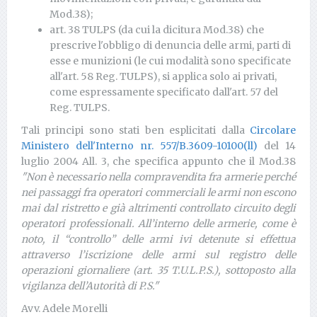
Mod.38);
art. 38 TULPS (da cui la dicitura Mod.38) che
prescrive l'obbligo di denuncia delle armi, parti di
esse e munizioni (le cui modalità sono specificate
all'art. 58 Reg. TULPS), si applica solo ai privati,
come espressamente specificato dall'art. 57 del
Reg. TULPS.
Tali principi sono stati ben esplicitati dalla
Circolare
Ministero dell'Interno nr. 557/B.3609-10100(ll)
del 14
luglio 2004 All. 3, che specifica appunto che il Mod.38
"Non è necessario nella compravendita fra armerie perché
nei passaggi fra operatori commerciali le armi non escono
mai dal ristretto e già altrimenti controllato circuito degli
operatori professionali. All’interno delle armerie, come è
noto, il “controllo” delle armi ivi detenute si effettua
attraverso l’iscrizione delle armi sul registro delle
operazioni giornaliere (art. 35 T.U.L.P.S.), sottoposto alla
vigilanza dell’Autorità di P.S."
Avv. Adele Morelli