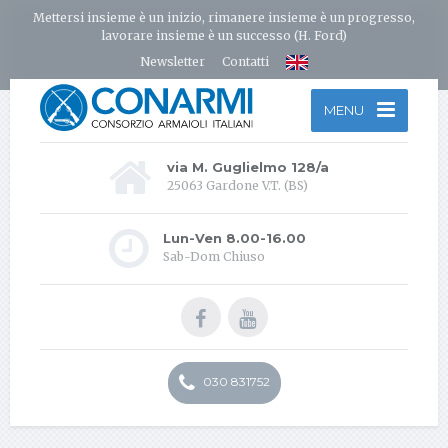
Mettersi insieme è un inizio, rimanere insieme è un progresso,
lavorare insieme è un successo (H. Ford)
Newsletter
Contatti
MENU
via M. Guglielmo 128/a
25063 Gardone V.T. (BS)
Lun-Ven 8.00-16.00
Sab-Dom Chiuso
030 831752