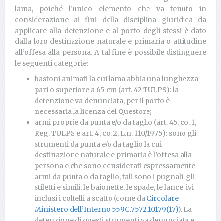
lama, poiché l’unico elemento che va tenuto in
considerazione ai fini della disciplina giuridica da
applicare alla detenzione e al porto degli stessi è dato
dalla loro destinazione naturale e primaria o attitudine
all’offesa alla persona. A tal fine è possibile distinguere
le seguenti categorie:
bastoni animati la cui lama abbia una lunghezza
pari o superiore a 65 cm (art. 42 TULPS): la
detenzione va denunciata, per il porto è
necessaria la licenza del Questore;
armi proprie da punta e/o da taglio (art. 45, co. 1,
Reg. TULPS e art. 4, co. 2, L.n. 110/1975): sono gli
strumenti da punta e/o da taglio la cui
destinazione naturale e primaria è l’offesa alla
persona e che sono considerati espressamente
armi da punta o da taglio, tali sono i pugnali, gli
stiletti e simili, le baionette, le spade, le lance, ivi
inclusi i coltelli a scatto (come da
Circolare
Ministero dell’Interno 559C.7572.10179(17)
). La
detenzione di questi strumenti va denunciata e