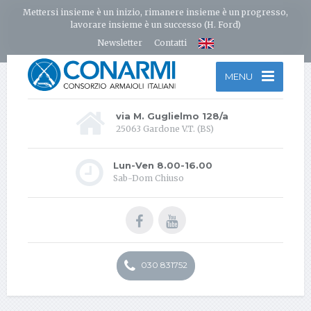
Mettersi insieme è un inizio, rimanere insieme è un progresso,
lavorare insieme è un successo (H. Ford)
Newsletter
Contatti
MENU
via M. Guglielmo 128/a
25063 Gardone V.T. (BS)
Lun-Ven 8.00-16.00
Sab-Dom Chiuso
030 831752