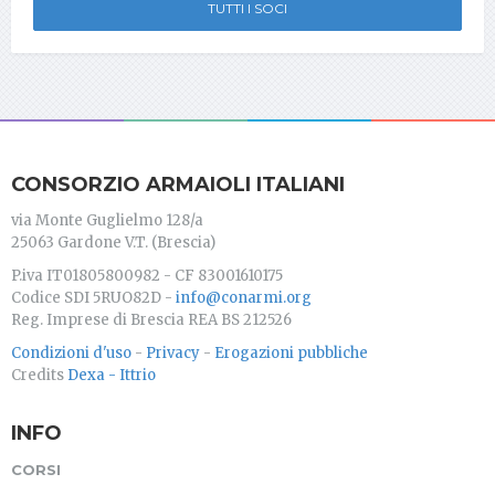
TUTTI I SOCI
CONSORZIO ARMAIOLI ITALIANI
via Monte Guglielmo 128/a
25063 Gardone V.T. (Brescia)
P.iva IT01805800982 - CF 83001610175
Codice SDI 5RUO82D -
info@conarmi.org
Reg. Imprese di Brescia REA BS 212526
Condizioni d'uso
-
Privacy
-
Erogazioni pubbliche
Credits
Dexa - Ittrio
INFO
CORSI