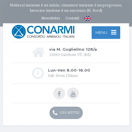
Mettersi insieme è un inizio, rimanere insieme è un progresso,
lavorare insieme è un successo (H. Ford)
Newsletter
Contatti
MENU
via M. Guglielmo 128/a
25063 Gardone V.T. (BS)
Lun-Ven 8.00-16.00
Sab-Dom Chiuso
030 831752