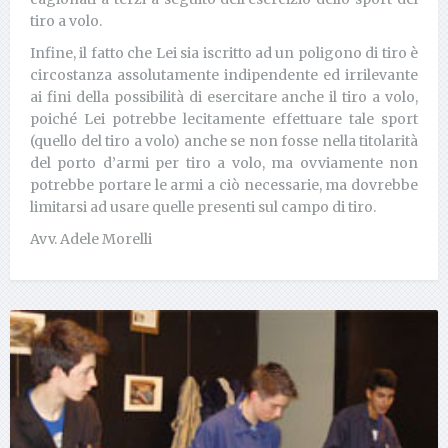
tiro a volo.
Infine, il fatto che Lei sia iscritto ad un poligono di tiro è
circostanza assolutamente indipendente ed irrilevante
ai fini della possibilità di esercitare anche il tiro a volo,
poiché Lei potrebbe lecitamente effettuare tale sport
(quello del tiro a volo) anche se non fosse nella titolarità
del porto d’armi per tiro a volo, ma ovviamente non
potrebbe portare le armi a ciò necessarie, ma dovrebbe
limitarsi ad usare quelle presenti sul campo di tiro.
Avv. Adele Morelli