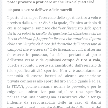
poter provare a praticare anche il tiro al piattello?
Risposta a cura dell'Avv. Adele Morelli
Il porto d’armi per l’esercizio dello sport del tiro a volo è
previsto dalla L. n. 323/1969, la quale, all’unico articolo di
cui si compone, sancisce che “
Per l’esercizio dello sport
del tiro a volo è in facoltà del questore […] rilasciare a chi ne
faccia richiesta […] apposita licenza che autorizza il porto
delle armi lunghe da fuoco dal domicilio dell’interessato al
campo di tiro e viceversa
”. Tale licenza, di cui Lei afferma
di essere in possesso, La abilita pertanto al porto
dell’arma verso e da
qualsiasi campo di tiro a volo
,
purché appunto il porto sia giustificato dall’esercizio di
tale specifica attività sportiva. Non vi è assolutamente
necessità di essere iscritti ad alcuna associazione
privata connessa allo sport del tiro a volo (quale è ad es.
la FITAV), poiché nessuna norma lo prevede, e per le
esigenze assicurative può stipulare una specifica
polizza con una compagnia assicurativa che la tenga
indenne da responsabilità civile in caso di danni
cagionati a terzi a seguito dell’esercizio dello sport del