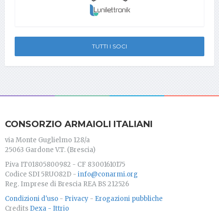
TUTTI I SOCI
CONSORZIO ARMAIOLI ITALIANI
via Monte Guglielmo 128/a
25063 Gardone V.T. (Brescia)
P.iva IT01805800982 - CF 83001610175
Codice SDI 5RUO82D -
info@conarmi.org
Reg. Imprese di Brescia REA BS 212526
Condizioni d'uso
-
Privacy
-
Erogazioni pubbliche
Credits
Dexa - Ittrio