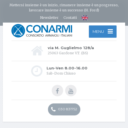
Mettersi insieme è un inizio, rimanere insieme è un progresso,
lavorare insieme è un successo (H. Ford)
Newsletter
Contatti
MENU
via M. Guglielmo 128/a
25063 Gardone V.T. (BS)
Lun-Ven 8.00-16.00
Sab-Dom Chiuso
030 831752