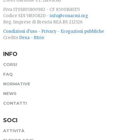
25063 Gardone V.T. (Brescia)
P.iva IT01805800982 - CF 83001610175
Codice SDI 5RUO82D -
info@conarmi.org
Reg. Imprese di Brescia REA BS 212526
Condizioni d'uso
-
Privacy
-
Erogazioni pubbliche
Credits
Dexa - Ittrio
INFO
CORSI
FAQ
NORMATIVE
NEWS
CONTATTI
SOCI
ATTIVITÀ