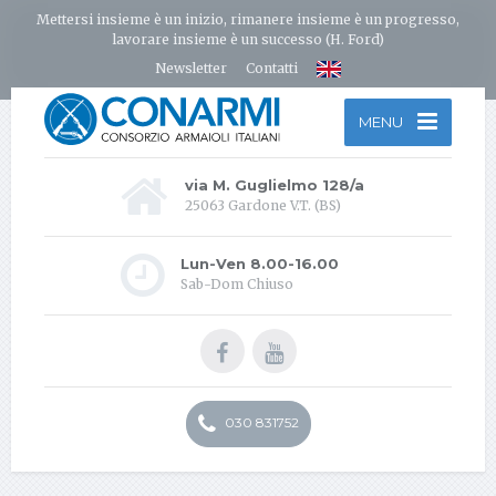
Mettersi insieme è un inizio, rimanere insieme è un progresso,
lavorare insieme è un successo (H. Ford)
Newsletter
Contatti
MENU
via M. Guglielmo 128/a
25063 Gardone V.T. (BS)
Lun-Ven 8.00-16.00
Sab-Dom Chiuso
030 831752