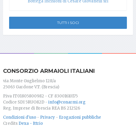
Bottega Incisioni di Cesare Giovanelli srl
TUTTI I SOCI
CONSORZIO ARMAIOLI ITALIANI
via Monte Guglielmo 128/a
25063 Gardone V.T. (Brescia)
P.iva IT01805800982 - CF 83001610175
Codice SDI 5RUO82D -
info@conarmi.org
Reg. Imprese di Brescia REA BS 212526
Condizioni d'uso
-
Privacy
-
Erogazioni pubbliche
Credits
Dexa - Ittrio