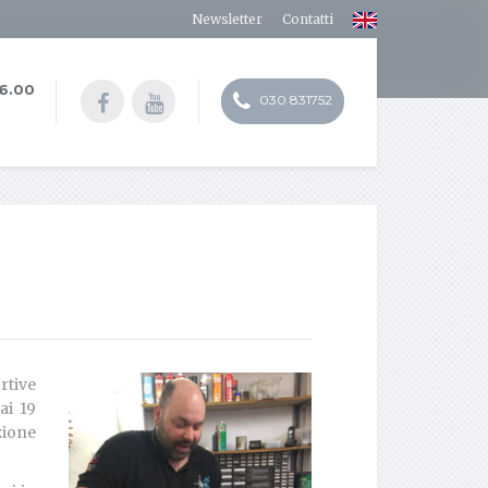
Newsletter
Contatti
16.00
030 831752
rtive
ai 19
zione