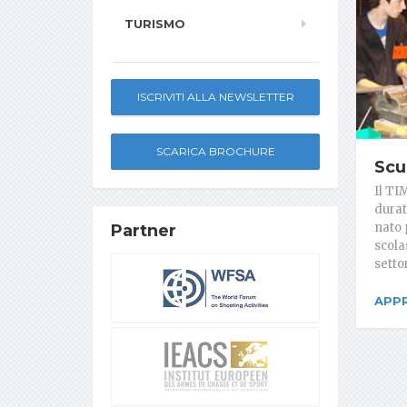
TURISMO
ISCRIVITI ALLA NEWSLETTER
SCARICA BROCHURE
Scu
Il TI
durat
nato 
Partner
scolas
setto
APP