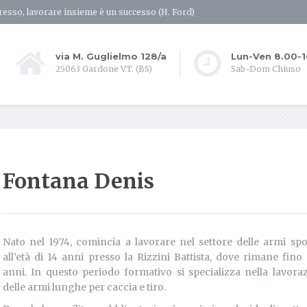
resso, lavorare insieme è un successo (H. Ford)
via M. Guglielmo 128/a
Lun-Ven 8.00-
25063 Gardone V.T. (BS)
Sab-Dom Chiuso
Fontana Denis
Nato nel 1974, comincia a lavorare nel settore delle armi spo
all’età di 14 anni presso la Rizzini Battista, dove rimane fino 
anni. In questo periodo formativo si specializza nella lavora
delle armi lunghe per caccia e tiro.