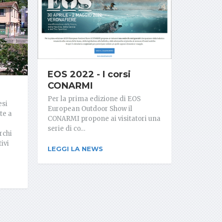
EOS 2022 - I corsi
CONARMI
Per la prima edizione di EOS
esi
European Outdoor Show il
te a
CONARMI propone ai visitatori una
serie di co…
rchi
ivi
LEGGI LA NEWS