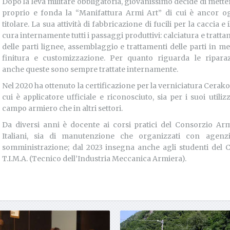
Dopo la leva militare obbligatoria, giovanissimo decide di metter
proprio e fonda la “Manifattura Armi Art” di cui è ancor og
titolare. La sua attività di fabbricazione di fucili per la caccia e i
cura internamente tutti i passaggi produttivi: calciatura e tratta
delle parti lignee, assemblaggio e trattamenti delle parti in met
finitura e customizzazione. Per quanto riguarda le riparaz
anche queste sono sempre trattate internamente.
Nel 2020 ha ottenuto la certificazione per la verniciatura Cerakot
cui è applicatore ufficiale e riconosciuto, sia per i suoi utilizz
campo armiero che in altri settori.
Da diversi anni è docente ai corsi pratici del Consorzio Arm
Italiani, sia di manutenzione che organizzati con agenz
somministrazione; dal 2023 insegna anche agli studenti del 
T.I.M.A. (Tecnico dell’Industria Meccanica Armiera).