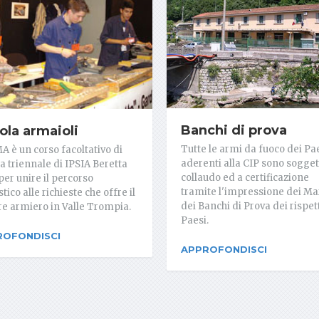
Banchi di prova
ola armaioli
Tutte le armi da fuoco dei Pa
MA è un corso facoltativo di
aderenti alla CIP sono sogget
a triennale di IPSIA Beretta
collaudo ed a certificazione
per unire il percorso
tramite l'impressione dei Ma
tico alle richieste che offre il
dei Banchi di Prova dei rispett
re armiero in Valle Trompia.
Paesi.
ROFONDISCI
APPROFONDISCI