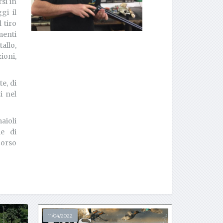
si in
gi il
l tiro
menti
allo,
ioni,
e, di
i nel
aioli
ie di
Corso
11/04/2022