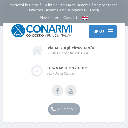
Mettersi insieme è un inizio, rimanere insieme è un progresso,
lavorare insieme è un successo (H. Ford)
Newsletter
Contatti
MENU
via M. Guglielmo 128/a
25063 Gardone V.T. (BS)
Lun-Ven 8.00-16.00
Sab-Dom Chiuso
030 831752