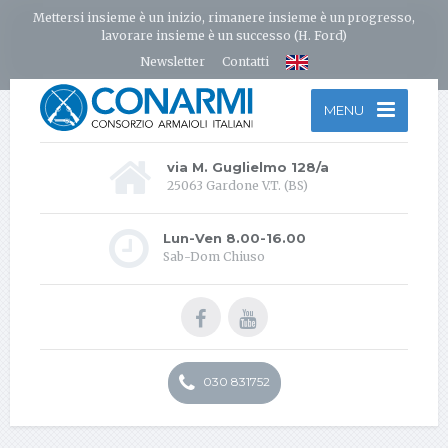
Mettersi insieme è un inizio, rimanere insieme è un progresso,
lavorare insieme è un successo (H. Ford)
Newsletter
Contatti
MENU
via M. Guglielmo 128/a
25063 Gardone V.T. (BS)
Lun-Ven 8.00-16.00
Sab-Dom Chiuso
030 831752