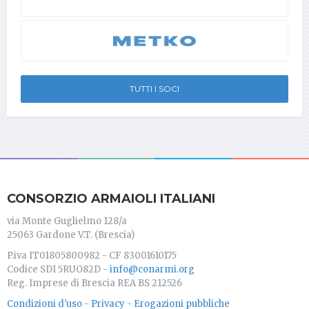
TUTTI I SOCI
CONSORZIO ARMAIOLI ITALIANI
via Monte Guglielmo 128/a
25063 Gardone V.T. (Brescia)
P.iva IT01805800982 - CF 83001610175
Codice SDI 5RUO82D -
info@conarmi.org
Reg. Imprese di Brescia REA BS 212526
Condizioni d'uso
-
Privacy
-
Erogazioni pubbliche